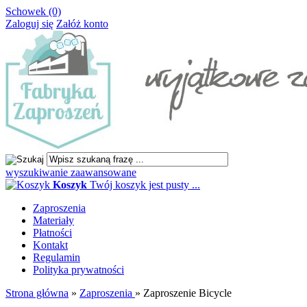
Schowek (0)
Zaloguj się
Załóż konto
wyszukiwanie zaawansowane
Koszyk
Twój koszyk jest pusty ...
Zaproszenia
Materiały
Płatności
Kontakt
Regulamin
Polityka prywatności
Strona główna
»
Zaproszenia
»
Zaproszenie Bicycle