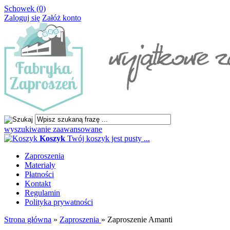
Schowek (0)
Zaloguj się
Załóż konto
wyszukiwanie zaawansowane
Koszyk
Twój koszyk jest pusty ...
Zaproszenia
Materiały
Płatności
Kontakt
Regulamin
Polityka prywatności
Strona główna
»
Zaproszenia
»
Zaproszenie Amanti