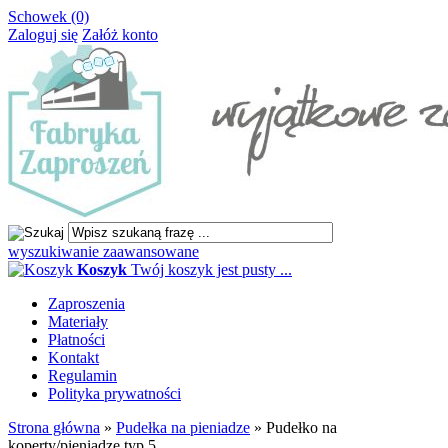
Schowek (0)
Zaloguj się
Załóż konto
wyszukiwanie zaawansowane
Koszyk
Twój koszyk jest pusty ...
Zaproszenia
Materiały
Płatności
Kontakt
Regulamin
Polityka prywatności
Strona główna
»
Pudełka na pieniadze
»
Pudełko na
koperty/pieniądze typ 5