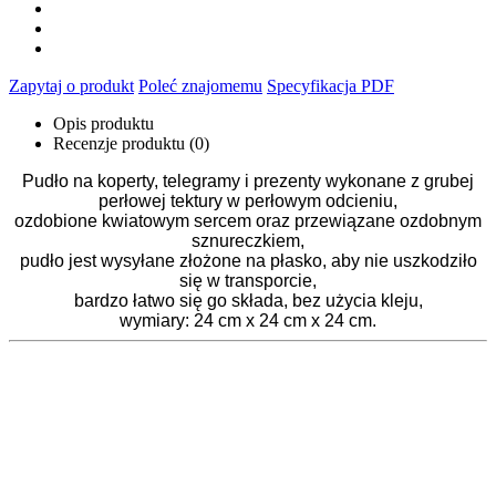
Zapytaj o produkt
Poleć znajomemu
Specyfikacja PDF
Opis produktu
Recenzje produktu (0)
Pudło na koperty, telegramy i prezenty wykonane z grubej
perłowej tektury w perłowym odcieniu,
ozdobione kwiatowym sercem oraz przewiązane ozdobnym
sznureczkiem,
pudło jest wysyłane złożone na płasko, aby nie uszkodziło
się w transporcie,
bardzo łatwo się go składa, bez użycia kleju,
wymiary: 24 cm x 24 cm x 24 cm.